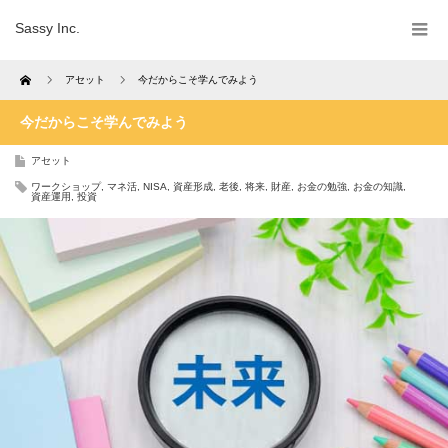
Sassy Inc.
Home
アセット
今だからこそ学んでみよう
今だからこそ学んでみよう
アセット
ワークショップ
,
マネ活
,
NISA
,
資産形成
,
老後
,
将来
,
財産
,
お金の勉強
,
お金の知識
,
資産運用
,
投資