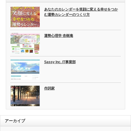
あなたのカレンダーを笑顔に変える幸せをつか
む運勢カレンダーのつくり方
運勢心理学 杏樹庵
Sassy Inc. IT事業部
作詞家
アーカイブ