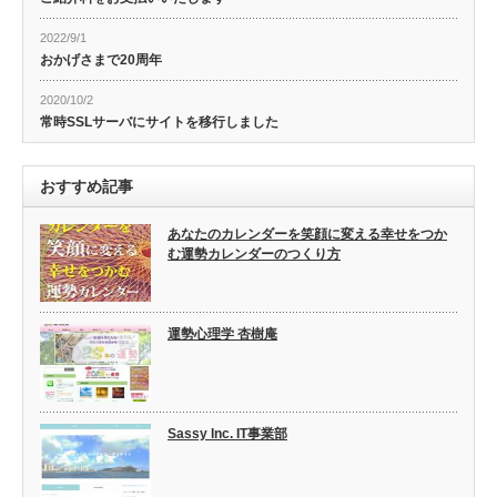
2022/9/1
おかげさまで20周年
2020/10/2
常時SSLサーバにサイトを移行しました
おすすめ記事
あなたのカレンダーを笑顔に変える幸せをつか
む運勢カレンダーのつくり方
運勢心理学 杏樹庵
Sassy Inc. IT事業部