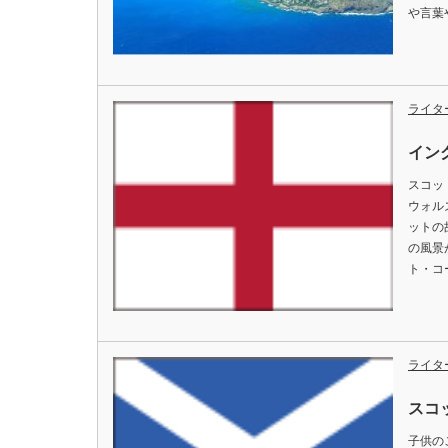
や言葉
ライタ
イン
スコッ
ウォル
ットの
の風景
ト・コ
ライタ
スコ
子供の