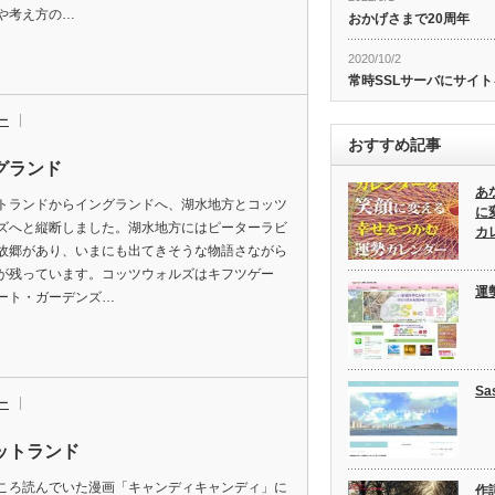
や考え方の…
おかげさまで20周年
2020/10/2
常時SSLサーバにサイ
ー
おすすめ記事
グランド
あ
トランドからイングランドへ、湖水地方とコッツ
に
ズへと縦断しました。湖水地方にはピーターラビ
カ
故郷があり、いまにも出てきそうな物語さながら
が残っています。コッツウォルズはキフツゲー
運
ート・ガーデンズ…
Sa
ー
ットランド
ころ読んでいた漫画「キャンディキャンディ」に
作