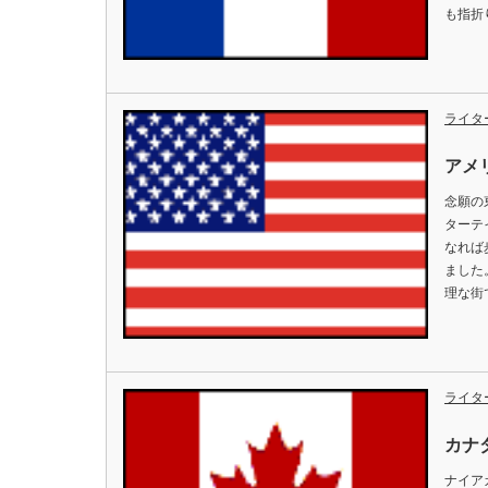
も指折
ライタ
アメ
念願の
ターテ
なれば
ました
理な街
ライタ
カナ
ナイア