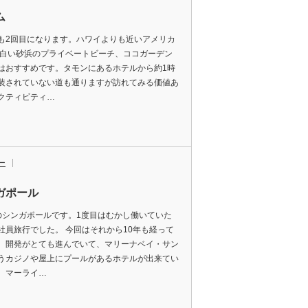
ム
も2回目になります。ハワイよりも近いアメリカ
 白い砂浜のプライベートビーチ、ココガーデン
はおすすめです。タモンにあるホテルから約1時
装されていない道も通りますが訪れてみる価値あ
クティビティ…
ー
ガポール
のシンガポールです。1度目はむかし働いていた
社員旅行でした。 今回はそれから10年も経って
。開発がとても進んでいて、マリーナベイ・サン
うカジノや屋上にプールがあるホテルが出来てい
。マーライ…