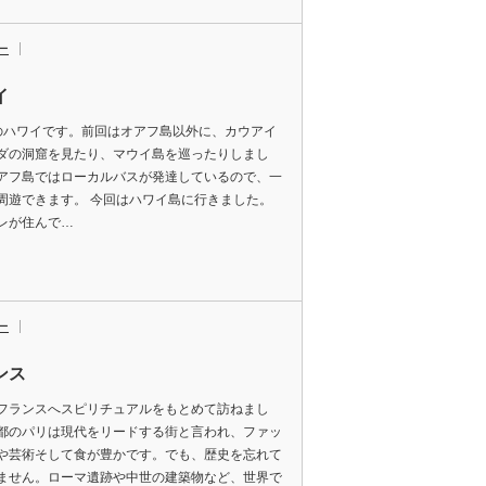
ー
イ
のハワイです。前回はオアフ島以外に、カウアイ
ダの洞窟を見たり、マウイ島を巡ったりしまし
アフ島ではローカルバスが発達しているので、一
周遊できます。 今回はハワイ島に行きました。
レが住んで…
ー
ンス
フランスへスピリチュアルをもとめて訪ねまし
都のパリは現代をリードする街と言われ、ファッ
や芸術そして食が豊かです。でも、歴史を忘れて
ません。ローマ遺跡や中世の建築物など、世界で