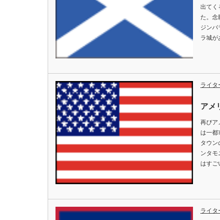
出てく
た。念
ジンバ
ラ城が
ライタ
アメ
再びア
は一都
タウン
ンタモ
はすご
ライタ