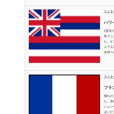
ライタ
ハワ
2度目
島でシ
た。オ
人でも
女神ペ
ライタ
フラ
憧れの
た。首
ション
はいけ