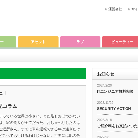
運営会社
サ
ー
アセット
ラブ
ビューティー
お知らせ
2024/2/20
ITエンジニア無料相談
ー
2023/11/29
記コラム
SECURITY ACTION
知っている世界は小さい。まだ足もおぼつかない
2023/3/18
は、家の周りが全てだった。おしゃべりしたのは
ご紹介料をお支払いいた
ご近所さん。すでに車を運転できる年は過ぎたけ
どこへでも行けるわけじゃない。世界には肌の色
2022/9/1