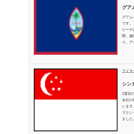
グア
グアム
です。
ビーチ
間、舗
り。ア
ライタ
シン
2度目
会社の
います
ズとい
ました