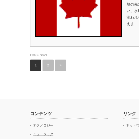
船の先
い。水
洗われる
えま…
PAGE NAVI
1
2
»
コンテンツ
リンク
テクノロジー
ネット
ミュージック