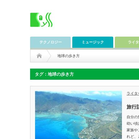
テクノロジー
ミュージック
ライタ
地球の歩き方
タグ：地球の歩き方
ライタ
旅行
自分の
幼い頃
家族や
れど、