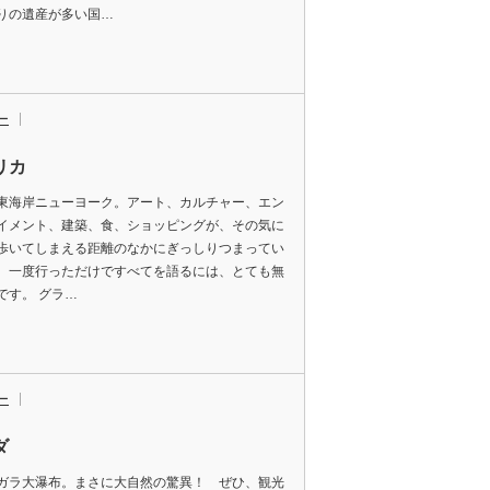
りの遺産が多い国…
ー
リカ
東海岸ニューヨーク。アート、カルチャー、エン
イメント、建築、食、ショッピングが、その気に
歩いてしまえる距離のなかにぎっしりつまってい
。一度行っただけですべてを語るには、とても無
です。 グラ…
ー
ダ
ガラ大瀑布。まさに大自然の驚異！ ぜひ、観光