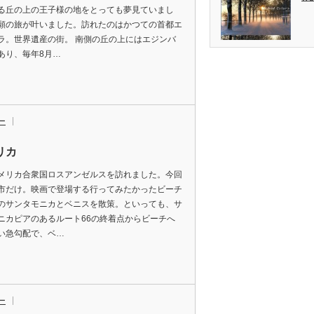
る丘の上の王子様の地をとっても夢見ていまし
願の旅が叶いました。訪れたのはかつての首都エ
ラ。世界遺産の街。 南側の丘の上にはエジンバ
あり、毎年8月…
ー
リカ
メリカ合衆国ロスアンゼルスを訪れました。今回
市だけ。映画で登場する行ってみたかったビーチ
のサンタモニカとベニスを散策。といっても、サ
ニカピアのあるルート66の終着点からビーチへ
い急勾配で、ベ…
ー