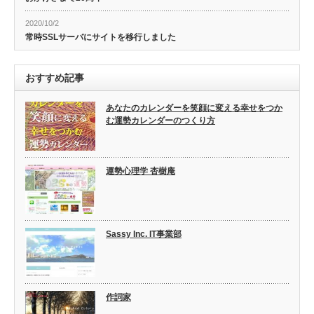
2020/10/2
常時SSLサーバにサイトを移行しました
おすすめ記事
あなたのカレンダーを笑顔に変える幸せをつか
む運勢カレンダーのつくり方
運勢心理学 杏樹庵
Sassy Inc. IT事業部
作詞家